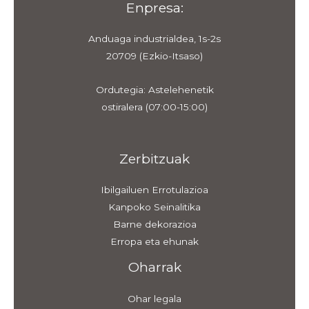
Enpresa:
Anduaga industrialdea, 1s-2s
20709 (Ezkio-Itsaso)
Ordutegia: Astelehenetik
ostiralera (07:00-15:00)
Zerbitzuak
Ibilgailuen Errotulazioa
Kanpoko Seinalitika
Barne dekorazioa
Erropa eta ehunak
Oharrak
Ohar legala